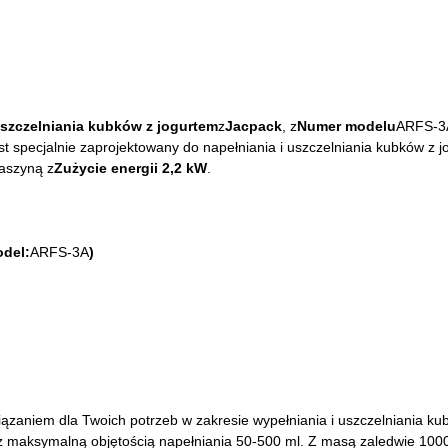
szczelniania kubków z jogurtem
z
Jacpack
, z
Numer modelu
ARFS-3A
st specjalnie zaprojektowany do napełniania i uszczelniania kubków z j
maszyną z
Zużycie energii 2,2 kW
.
odel:
ARFS-3A
)
iązaniem dla Twoich potrzeb w zakresie wypełniania i uszczelniania k
 maksymalną objętością napełniania 50-500 ml. Z masą zaledwie 1000 k