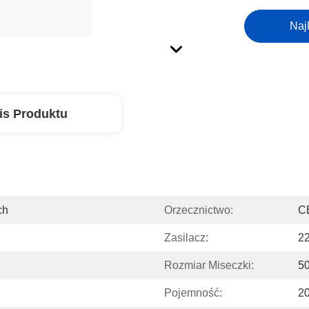
Naj
is Produktu
ch
Orzecznictwo:
C
Zasilacz:
22
Rozmiar Miseczki:
5
Pojemność:
20