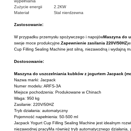
wypełniania
Zużycie energii
2.2KW
Materiał
Stal nierdzewna
Zastosowanie:
W przypadku przemysłu spożywczego i napojów
Maszyna do u
swoje moce produkcyjne.
Zapewnienie zasilania 220V/50HZ
je
Cup Filling Sealing Machine jest silną, niezawodną i wydajną 
Dostosowanie:
Maszyna do uszczelniania kubków z jogurtem Jacpack (m
Nazwa marki: Jacpack
Numer modelu: ARFS-3A
Miejsce pochodzenia: Produkowane w Chinach
Waga: 950 kg
Zasilanie: 220V/50HZ
Tryb działania: automatyczny
Pojemność napełnienia: 50-500 ml
Jacpack Yogurt Cup Filling Sealing Machine jest idealnym rozw
niezawodnej pracyMa również tryb automatycznego działania, z