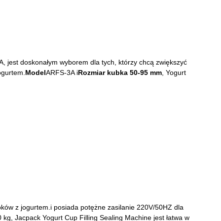
, jest doskonałym wyborem dla tych, którzy chcą zwiększyć
ogurtem.
Model
ARFS-3A i
Rozmiar kubka 50-95 mm
, Yogurt
ubków z jogurtem.i posiada potężne zasilanie 220V/50HZ dla
g, Jacpack Yogurt Cup Filling Sealing Machine jest łatwa w