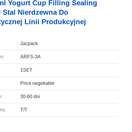
l Yogurt Cup Filling Sealing
 Stal Nierdzewna Do
ycznej Linii Produkcyjnej
Jacpack
r:
ARFS-3A
1SET
Price negotiable
e:
30-60 dni
ms:
T/T