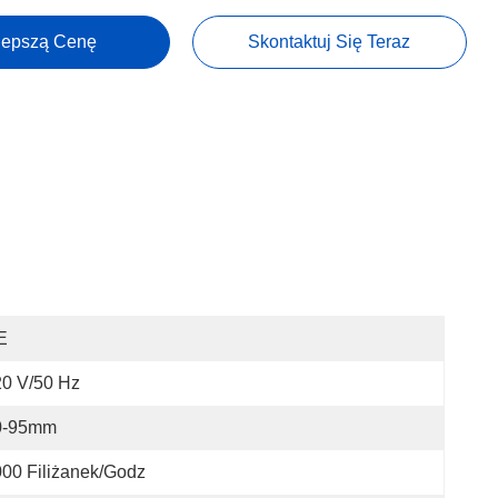
lepszą Cenę
Skontaktuj Się Teraz
E
0 V/50 Hz
0-95mm
00 Filiżanek/godz