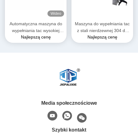
Wideo
Automatyczna maszyna do
Maszyna do wypełniania tac
wypełniania tac wysokiej
z stali nierdzewnej 304 do
Najlepszą cenę
Najlepszą cenę
prędkości do jedzenia
sosu w wiadrach
natychmiastowego
Media społecznościowe
Szybki kontakt