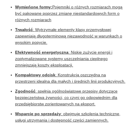
Wymieńone formy:
Pojemniki o różnych rozmiarach mogą
być pakowane poprzez zmianę niestandardowych form o
różnych rozmiarach
Trwałość
: Wytrzymałe elementy klasy przemysłowej
zapewniają długoterminową niezawodność w warunkach o
wysokim popycie.
Efektywność energetyczna
: Niskie zużycie energii i
zoptymalizowane systemy uszczelniania cieplnego
zmniejszają koszty eksploatacji.
Kompaktowy odcisk
: Konstrukcja oszczędna na
przestrzeni idealna dla małych i średnich linii produkcyjnych.
Zgodność
: spełnia ogólnoświatowe przepisy dotyczące
bezpieczeństwa żywności, co czyni go odpowiednim dla
przedsiębiorstw zorientowanych na eksport.
Wsparcie po sprzedaży
: obejmuje szkolenia techniczne,
usługi utrzymania i dostępność części zamiennych.