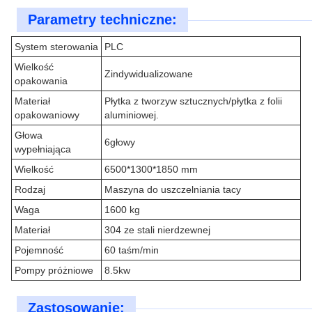
Parametry techniczne:
System sterowania
PLC
Wielkość
Zindywidualizowane
opakowania
Materiał
Płytka z tworzyw sztucznych/płytka z folii
opakowaniowy
aluminiowej.
Głowa
6głowy
wypełniająca
Wielkość
6500*1300*1850 mm
Rodzaj
Maszyna do uszczelniania tacy
Waga
1600 kg
Materiał
304 ze stali nierdzewnej
Pojemność
60 taśm/min
Pompy próżniowe
8.5kw
Zastosowanie: