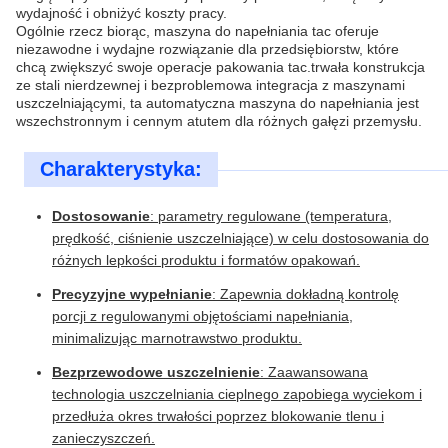
wydajność i obniżyć koszty pracy.
Ogólnie rzecz biorąc, maszyna do napełniania tac oferuje
niezawodne i wydajne rozwiązanie dla przedsiębiorstw, które
chcą zwiększyć swoje operacje pakowania tac.trwała konstrukcja
ze stali nierdzewnej i bezproblemowa integracja z maszynami
uszczelniającymi, ta automatyczna maszyna do napełniania jest
wszechstronnym i cennym atutem dla różnych gałęzi przemysłu.
Charakterystyka:
Dostosowanie
: parametry regulowane (temperatura,
prędkość, ciśnienie uszczelniające) w celu dostosowania do
różnych lepkości produktu i formatów opakowań.
Precyzyjne wypełnianie
: Zapewnia dokładną kontrolę
porcji z regulowanymi objętościami napełniania,
minimalizując marnotrawstwo produktu.
Bezprzewodowe uszczelnienie
: Zaawansowana
technologia uszczelniania cieplnego zapobiega wyciekom i
przedłuża okres trwałości poprzez blokowanie tlenu i
zanieczyszczeń.