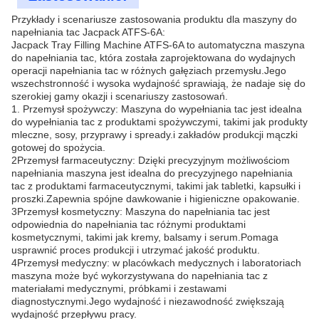
Przykłady i scenariusze zastosowania produktu dla maszyny do
napełniania tac Jacpack ATFS-6A:
Jacpack Tray Filling Machine ATFS-6A to automatyczna maszyna
do napełniania tac, która została zaprojektowana do wydajnych
operacji napełniania tac w różnych gałęziach przemysłu.Jego
wszechstronność i wysoka wydajność sprawiają, że nadaje się do
szerokiej gamy okazji i scenariuszy zastosowań.
1. Przemysł spożywczy: Maszyna do wypełniania tac jest idealna
do wypełniania tac z produktami spożywczymi, takimi jak produkty
mleczne, sosy, przyprawy i spready.i zakładów produkcji mączki
gotowej do spożycia.
2Przemysł farmaceutyczny: Dzięki precyzyjnym możliwościom
napełniania maszyna jest idealna do precyzyjnego napełniania
tac z produktami farmaceutycznymi, takimi jak tabletki, kapsułki i
proszki.Zapewnia spójne dawkowanie i higieniczne opakowanie.
3Przemysł kosmetyczny: Maszyna do napełniania tac jest
odpowiednia do napełniania tac różnymi produktami
kosmetycznymi, takimi jak kremy, balsamy i serum.Pomaga
usprawnić proces produkcji i utrzymać jakość produktu.
4Przemysł medyczny: w placówkach medycznych i laboratoriach
maszyna może być wykorzystywana do napełniania tac z
materiałami medycznymi, próbkami i zestawami
diagnostycznymi.Jego wydajność i niezawodność zwiększają
wydajność przepływu pracy.