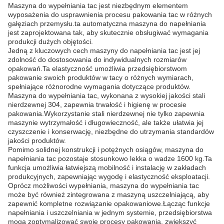
Maszyna do wypełniania tac jest niezbędnym elementem
wyposażenia do usprawnienia procesu pakowania tac w różnych
gałęziach przemysłu.ta automatyczna maszyna do napełniania
jest zaprojektowana tak, aby skutecznie obsługiwać wymagania
produkcji dużych objętości.
Jedną z kluczowych cech maszyny do napełniania tac jest jej
zdolność do dostosowania do indywidualnych rozmiarów
opakowań.Ta elastyczność umożliwia przedsiębiorstwom
pakowanie swoich produktów w tacy o różnych wymiarach,
spełniające różnorodne wymagania dotyczące produktów.
Maszyna do wypełniania tac, wykonana z wysokiej jakości stali
nierdzewnej 304, zapewnia trwałość i higienę w procesie
pakowania.Wykorzystanie stali nierdzewnej nie tylko zapewnia
maszynie wytrzymałość i długowieczność, ale także ułatwia jej
czyszczenie i konserwację, niezbędne do utrzymania standardów
jakości produktów.
Pomimo solidnej konstrukcji i potężnych osiągów, maszyna do
napełniania tac pozostaje stosunkowo lekka o wadze 1600 kg.Ta
funkcja umożliwia łatwiejszą mobilność i instalację w zakładach
produkcyjnych, zapewniając wygodę i elastyczność eksploatacji.
Oprócz możliwości wypełniania, maszyna do wypełniania tac
może być również zintegrowana z maszyną uszczelniającą, aby
zapewnić kompletne rozwiązanie opakowaniowe.Łącząc funkcje
napełniania i uszczelniania w jednym systemie, przedsiębiorstwa
mogą zoptymalizować swoje procesy pakowania, zwiększyć