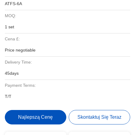
ATFS-6A
MOQ:
1 set
Cena £:
Price negotiable
Delivery Time:
45days
Payment Terms:
T/T
Najlepszą Cenę
Skontaktuj Się Teraz